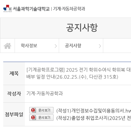
|
기계·자동차공학과
공지사항
학사정보
공지사항
자유게시판
교과과정
학사정보
정보광장
공지사항
소개
[기계공학프로그램] 2025 전기 학위수여식 학위복 대
제목
배부 일정 안내(26.02.25.(수), 다산관 315호)
작성자
기계·자동차공학과
(작성1)개인정보수집및이용동의서.h
첨부파일
(작성2)졸업생 취업조사지(2025년 전